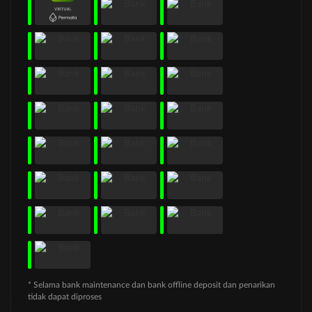
* Selama bank maintenance dan bank offline deposit dan penarikan
tidak dapat diproses