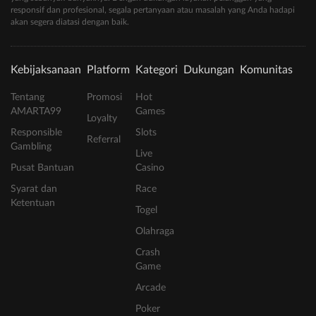
responsif dan profesional, segala pertanyaan atau masalah yang Anda hadapi
akan segera diatasi dengan baik.
Kebijaksanaan
Platform
Kategori
Dukungan
Komunitas
Tentang
Promosi
Hot
AMARTA99
Games
Loyalty
Responsible
Slots
Referral
Gambling
Live
Pusat Bantuan
Casino
Syarat dan
Race
Ketentuan
Togel
Olahraga
Crash
Game
Arcade
Poker