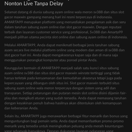
Nonton Live Tanpa Delay
Selamat datang di dunia sabung ayam online wala meron sv388 dan situs slot
gacor maxwin gampang menang hari ini resmi terpercaya di indonesia.
AMARTA99 merupakan platform yang menyediakan pengalaman asik dan seru
dalam taruhan sabung ayam online dan slot gacor maxwin. Dengan reputasi
terbaik dan layanan customer service yang profesional, Sv388 dan Amarta99
menjadi pilihan utama pecinta slot online dan sabung ayam online di indonesia.
Melalui AMARTA99, Anda dapat menikmati berbagai jenis taruhan sabung
ayam secara live melalui platform online yang modern dan aman di sv388 dan
slot gacor hari ini. Anda dapat mengaksesnya kapan saja dan di mana saja
menggunakan perangkat komputer atau ponsel pintar Anda.
Keunggulan bermain di AMARTA99 menjadi salah satu kunci situs sabung
ayam online sv388 dan situs slot gacor maxwin winrate tertinggi yang tidak
hanya terletak pada kenyamanan dan kemudahan aksesnya tetapi juga pada
kepercayaan yang dibangun oleh situs ini. Slot gacor maxwin terbukti situs
sabung ayam online wala meron terpercaya dengan sistem yang adil dan
transparan. Setiap petarungan dan putaran mesin slot online disini dijamin fair-
play dan mengikuti aturan yang sudah tersedia. Anda dapat memasang taruhan
dengan keyakinan penuh bahwa hasilnya akan ditentukan oleh kemampuan
dan keberanian Anda.
Selain itu, AMARTA99 juga menawarkan berbagai fitur menarik dan bonus yang
menguntungkan bagi pemain setia. Anda dapat memanfaatkan promo-promo
menarik yang tersedia untuk meningkatkan peluang anda meraih keuntungan
yang sebanyak-banyaknya. Dengan dukungan layanan pelanggan yang