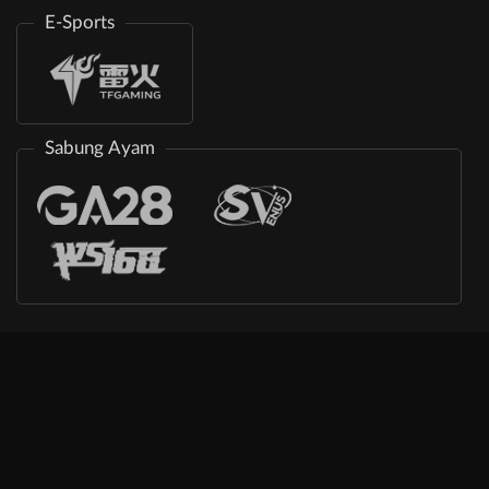
E-Sports
Sabung Ayam